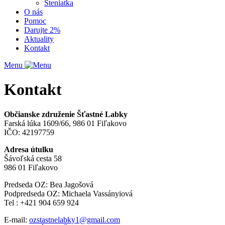
Šteniatka
O nás
Pomoc
Darujte 2%
Aktuality
Kontakt
Menu
Kontakt
Občianske združenie Šťastné Labky
Farská lúka 1609/66, 986 01 Fiľakovo
IČO: 42197759
Adresa útulku
Šávoľská cesta 58
986 01 Fiľakovo
Predseda OZ: Bea Jagošová
Podpredseda OZ: Michaela Vassányiová
Tel : +421 904 659 924
E-mail:
ozstastnelabky1@gmail.com