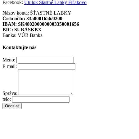
Facebook:
Útulok Štastné Labky Fiľakovo
Názov konta: ŠŤASTNÉ LABKY
Číslo účtu: 3350001656/0200
IBAN: SK4802000000003350001656
BIC: SUBASKBX
Banka: VÚB Banka
Kontaktujte nás
Meno:
E-mail:
Správa:
telo:
Odoslať