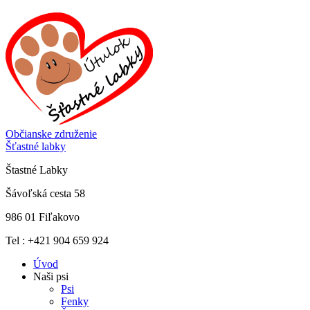
Občianske združenie
Šťastné labky
Štastné Labky
Šávoľská cesta 58
986 01 Fiľakovo
Tel : +421 904 659 924
Úvod
Naši psi
Psi
Fenky